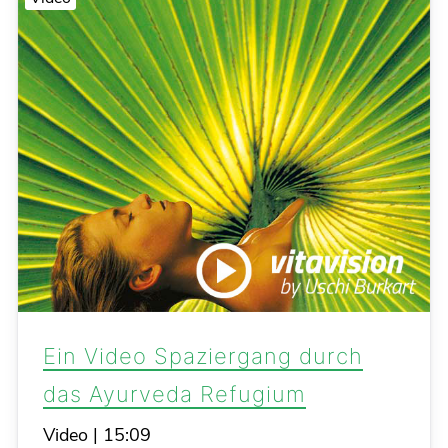
Ein Video Spaziergang durch
das Ayurveda Refugium
Video
|
15:09