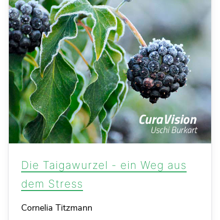
Die Taigawurzel - ein Weg aus
dem Stress
Details
Cornelia Titzmann