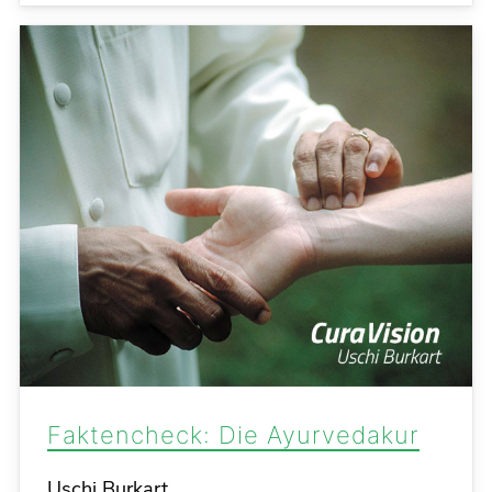
Faktencheck: Die Ayurvedakur
Details
Uschi Burkart