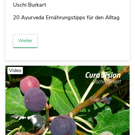
Details
Uschi Burkart
20 Ayurveda Ernährungstipps für den Alltag
Weiter
Video