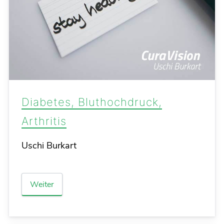
Diabetes, Bluthochdruck,
Arthritis
Details
Uschi Burkart
Weiter