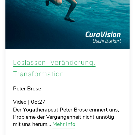
Loslassen, Veränderung,
Transformation
Details
Peter Brose
Video
|
08:27
Der Yogatherapeut Peter Brose erinnert uns,
Probleme der Vergangenheit nicht unnötig
mit uns herum...
Mehr Info