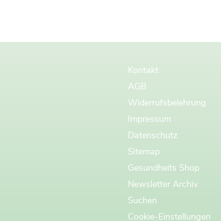
Kontakt
AGB
x
vitavision – Newsletter
Widerrufsbelehrung
Impressum
Aktuelle Informationen zu Ayurvedakuren
und besondere Angebote.
Datenschutz
E-Mail
Sitemap
Gesundheits Shop
Newsletter Archiv
Ich akzeptiere die
Datenschutzerklärung
Suchen
ABONNIEREN
Cookie-Einstellungen