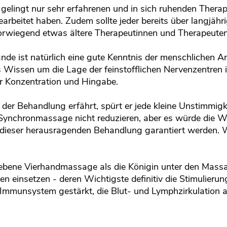
s gelingt nur sehr erfahrenen und in sich ruhenden Therap
rbeitet haben. Zudem sollte jeder bereits über langjä
rwiegend etwas ältere Therapeutinnen und Therapeuten,
e ist natürlich eine gute Kenntnis der menschlichen A
s Wissen um die Lage der feinstofflichen Nervenzentre
ller Konzentration und Hingabe.
 der Behandlung erfährt, spürt er jede kleine Unstimmig
r Synchronmassage nicht reduzieren, aber es würde die 
 dieser herausragenden Behandlung garantiert werden. W
ebene Vierhandmassage als die Königin unter den Massag
n einsetzen - deren Wichtigste definitiv die Stimulieru
s Immunsystem gestärkt, die Blut- und Lymphzirkulation