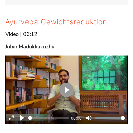
Ayurveda Gewichtsreduktion
Video
|
06:12
Details
Jobin Madukkakuzhy
Play
00:00
Enter
Play
Mute