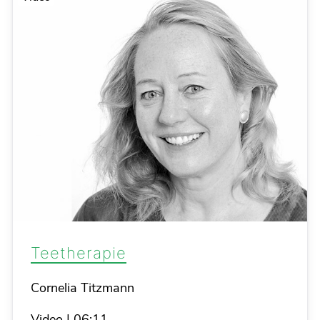
Teetherapie
Details
Cornelia Titzmann
Video
|
06:11