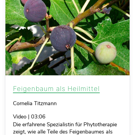
Feigenbaum als Heilmittel
Details
Cornelia Titzmann
Video
|
03:06
Die erfahrene Spezialistin für Phytotherapie
zeigt, wie alle Teile des Feigenbaumes als