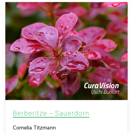
Berberitze – Sauerdorn
Details
Cornelia Titzmann