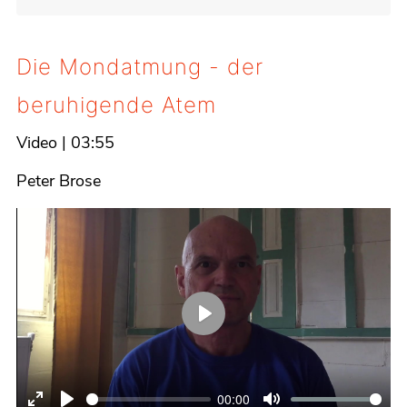
Die Mondatmung - der
beruhigende Atem
Video
|
03:55
Details
Peter Brose
Play
00:00