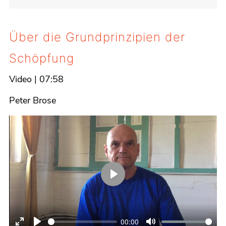
Über die Grundprinzipien der
Schöpfung
Video
|
07:58
Details
Peter Brose
Play
00:00