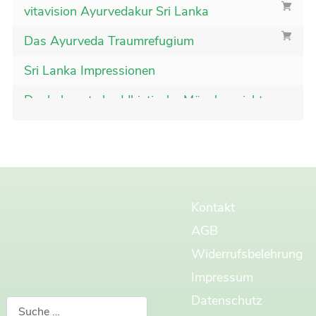
vitavision Ayurvedakur Sri Lanka
Das Ayurveda Traumrefugium
Sri Lanka Impressionen
Der bekannte buddhistische Mönch spricht zu
uns
Unsere Ayurveda Therapeuten
Magische, berührende und unvergessliche
Erlebnisse
Kontakt
Qualität entscheidet, ob eine Ayurvedakur
AGB
wirksam ist
Widerrufsbelehrung
Tiefe Stille und innerer Frieden
Impressum
Liebe, Hinwendung und Leidenschaft
Datenschutz
Suchen