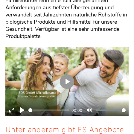
Familienunternehmen erfüllt alle genannten
Anforderungen aus tiefster Überzeugung und
verwandelt seit Jahrzehnten natürliche Rohstoffe in
biologische Produkte und Hilfsmittel für unsere
Gesundheit. Verfügbar ist eine sehr umfassende
Produktpalette.
Play
00:00
Enter
Play
Mute
fullscreen
Unter anderem gibt ES Angebote